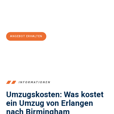
Übergang in Ihr neues Zuhause zu garantieren.
Jetzt
unverbindliches Angebot
erhalten &
100€ sparen:
ANGEBOT ERHALTEN
+4915792653386
INFORMATIONEN
Umzugskosten: Was kostet
ein Umzug von Erlangen
nach Birmingham