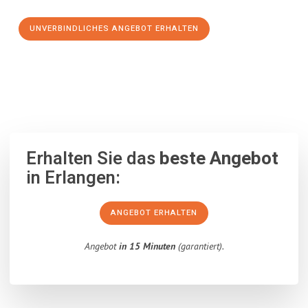
UNVERBINDLICHES ANGEBOT ERHALTEN
100% unverbindlich
– Garantiert eine Antwort
innerhalb von 15
Minuten
.
Erhalten Sie das
beste Angebot
in Erlangen:
ANGEBOT ERHALTEN
Angebot
in 15 Minuten
(garantiert).