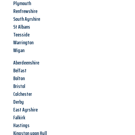
Plymouth
Renfrewshire
South Ayrshire
St Albans
Teesside
Warrington
Wigan
Aberdeenshire
Belfast
Bolton
Bristol
Colchester
Derby
East Ayrshire
Falkirk
Hastings
Kingston upon Hull