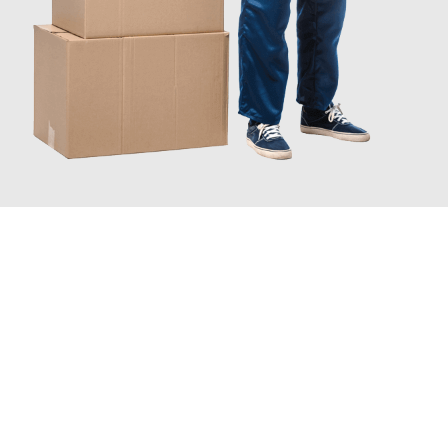
JETZT ANFRAGEN
Erleben Sie mit Umzugsmeister Wirtz Erlangen, wie
einfach und
stressfrei Ihr Umzug Erlangen Birmingham
sein kann. Unser
Expertenteam steht bereit, um Ihnen einen reibungslosen