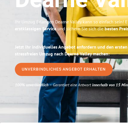
Dearne Val
Ihr Umzug Erlangen Dearne Valley kann so einfach sein! E
erstklassigen Service
und sichern Sie sich die
besten Prei
Jetzt Ihr individuelles Angebot anfordern und den ersten
stressfreien Umzug nach Dearne Valley machen:
UNVERBINDLICHES ANGEBOT ERHALTEN
100% unverbindlich
– Garantiert eine Antwort
innerhalb von 15 Min