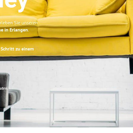
ley
rleben Sie unseren
se in Erlangen
.
 Schritt zu einem
uten
.