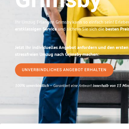
Grimsby
Ihr Umzug Erlangen Grimsby kann so einfach sein! Erlebe
erstklassigen Service
und sichern Sie sich die
besten Prei
Jetzt Ihr individuelles Angebot anfordern und den ersten
stressfreien Umzug nach Grimsby machen:
UNVERBINDLICHES ANGEBOT ERHALTEN
100% unverbindlich
– Garantiert eine Antwort
innerhalb von 15 Min