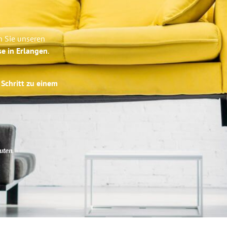
n Sie unseren
se in Erlangen
.
 Schritt zu einem
uten
.