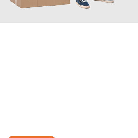
JETZT ANFRAGEN
Erleben Sie mit Umzugsmeister Wirtz Erlangen, wie
einfach und
stressfrei Ihr Umzug Erlangen Poole
sein kann. Unser
Expertenteam steht bereit, um Ihnen einen reibungslosen
Übergang in Ihr neues Zuhause zu garantieren.
Jetzt
unverbindliches Angebot
erhalten &
100€ sparen: