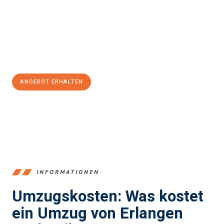
Expertenteam steht bereit, um Ihnen einen reibungslosen
Übergang in Ihr neues Zuhause zu garantieren.
Jetzt
unverbindliches Angebot
erhalten &
100€ sparen:
ANGEBOT ERHALTEN
+4915792653386
INFORMATIONEN
Umzugskosten: Was kostet
ein Umzug von Erlangen