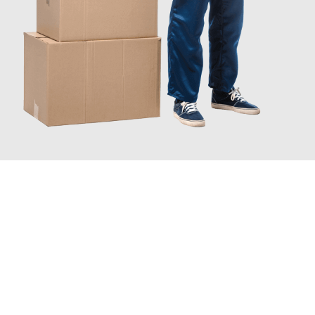
JETZT ANFRAGEN
Erleben Sie mit Umzugsmeister Wirtz Erlangen, wie
einfach und
stressfrei Ihr Umzug Erlangen Milton Keynes
sein kann. Unser