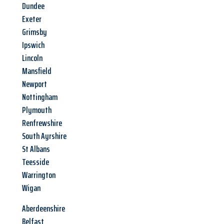
Dundee
Exeter
Grimsby
Ipswich
Lincoln
Mansfield
Newport
Nottingham
Plymouth
Renfrewshire
South Ayrshire
St Albans
Teesside
Warrington
Wigan
Aberdeenshire
Belfast