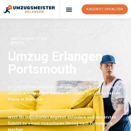
ANGEBOT ERHALTEN
Umzugsunternehmen Erlangen
Umzugsservice Erlangen
UMZUGSMEISTER
WIRTZ
Umzug Erlangen
Portsmouth
Ihr Umzug Erlangen Portsmouth kann so einfach sein! Erleben Sie
unseren
erstklassigen Service
und sichern Sie sich die
besten
Preise in Erlangen
.
Jetzt Ihr individuelles Angebot anfordern und den ersten
Schritt zu einem stressfreien Umzug nach Portsmouth
machen: