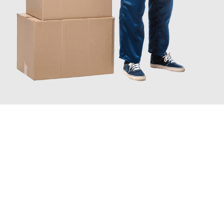
JETZT ANFRAGEN
Erleben Sie mit Umzugsmeister Wirtz Erlangen, wie
einfach und
stressfrei Firmenumzug in Erlangen
sein kann. Unser
Expertenteam steht bereit, um Ihnen einen reibungslosen Ablauf