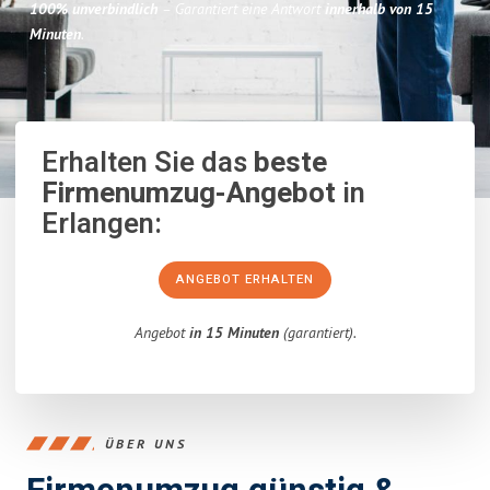
100% unverbindlich
– Garantiert eine Antwort
innerhalb von 15
Minuten
.
Erhalten Sie das
beste
Firmenumzug-Angebot
in
Erlangen:
ANGEBOT ERHALTEN
Angebot
in 15 Minuten
(garantiert).
ÜBER UNS