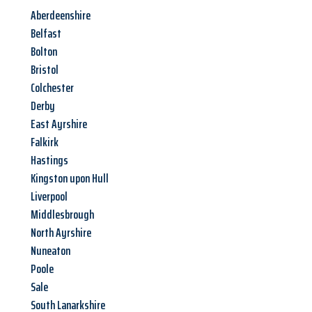
Aberdeenshire
Belfast
Bolton
Bristol
Colchester
Derby
East Ayrshire
Falkirk
Hastings
Kingston upon Hull
Liverpool
Middlesbrough
North Ayrshire
Nuneaton
Poole
Sale
South Lanarkshire