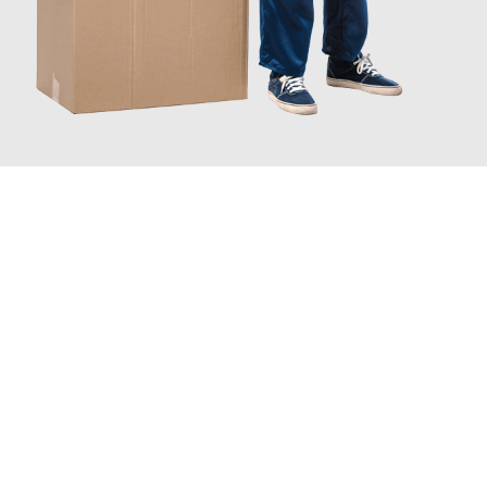
JETZT ANFRAGEN
Erleben Sie mit Umzugsmeister Wirtz Erlangen, wie
einfach und
stressfrei Ihr Umzug Erlangen Colchester
sein kann. Unser
Expertenteam steht bereit, um Ihnen einen reibungslosen
Übergang in Ihr neues Zuhause zu garantieren.