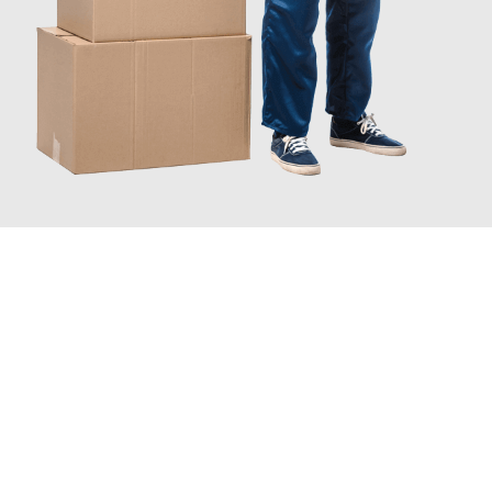
JETZT ANFRAGEN
Erleben Sie mit Umzugsmeister Wirtz Erlangen, wie
einfach und
stressfrei Ihr Umzug Erlangen Schaerbeek
sein kann. Unser
Expertenteam steht bereit, um Ihnen einen reibungslosen