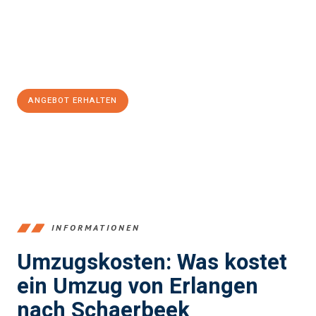
Übergang in Ihr neues Zuhause zu garantieren.
Jetzt
unverbindliches Angebot
erhalten &
100€ sparen:
ANGEBOT ERHALTEN
+4915792653386
INFORMATIONEN
Umzugskosten: Was kostet
ein Umzug von Erlangen
nach Schaerbeek