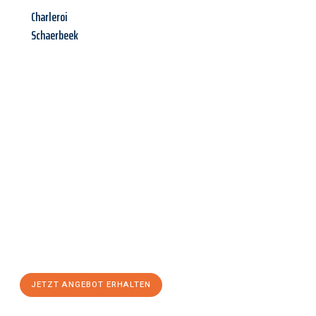
Charleroi
Schaerbeek
Jetzt anfragen &
Angebot
mit Best-Preis
erhalten!
Schicken Sie uns jetzt Ihre unverbindliche Anfrage und sichern
Sie sich Ihr
individuelles Umzugsangebot für Ihr Anliegen in
Erlangen
zum Best-Preis! Nutzen Sie die Gelegenheit für einen
stressfreien Umzug
mit maximalem Komfort:
JETZT ANGEBOT ERHALTEN