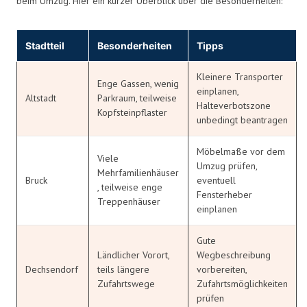
beim Umzug. Hier ein kurzer Überblick über die Besonderheiten:
Stadtteil
Besonderheiten
Tipps
Kleinere Transporter
Enge Gassen, wenig
einplanen,
Altstadt
Parkraum, teilweise
Halteverbotszone
Kopfsteinpflaster
unbedingt beantragen
Möbelmaße vor dem
Viele
Umzug prüfen,
Mehrfamilienhäuser
Bruck
eventuell
, teilweise enge
Fensterheber
Treppenhäuser
einplanen
Gute
Ländlicher Vorort,
Wegbeschreibung
Dechsendorf
teils längere
vorbereiten,
Zufahrtswege
Zufahrtsmöglichkeiten
prüfen