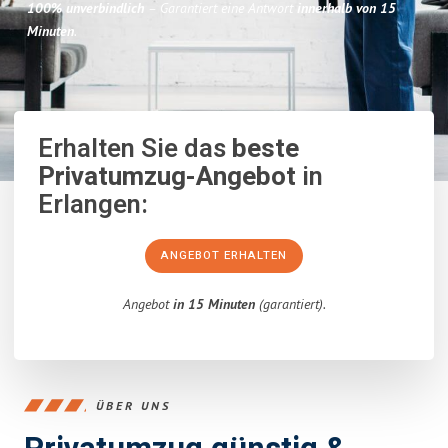
100% unverbindlich
– Garantiert eine Antwort
innerhalb von 15
Minuten
.
Erhalten Sie das
beste
Privatumzug-Angebot
in
Erlangen:
ANGEBOT ERHALTEN
Angebot
in 15 Minuten
(garantiert).
ÜBER UNS