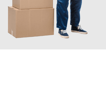
JETZT ANFRAGEN
Erleben Sie mit Umzugsmeister Wirtz Erlangen, wie
einfach und
stressfrei Privatumzug in Erlangen
sein kann. Unser
Expertenteam steht bereit, um Ihnen einen reibungslosen Ablauf