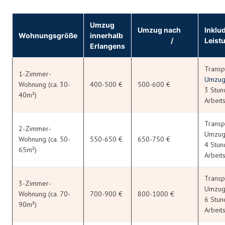
Umzug
Umzug nach
Inklud
Wohnungsgröße
innerhalb
Nürnberg
/
Fürth
Leist
Erlangens
Transp
1-Zimmer-
Umzug
Wohnung (ca. 30-
400-500 €
500-600 €
3 Stun
40m²)
Arbeits
Transp
2-Zimmer-
Umzugs
Wohnung (ca. 50-
550-650 €
650-750 €
4 Stun
65m²)
Arbeits
Transp
3-Zimmer-
Umzugs
Wohnung (ca. 70-
700-900 €
800-1000 €
6 Stun
90m²)
Arbeits