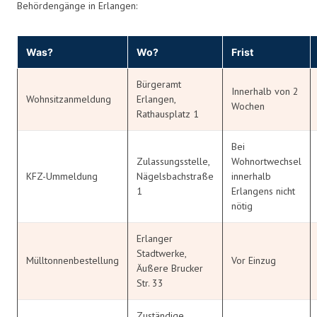
Behördengänge in Erlangen:
Was?
Wo?
Frist
Bürgeramt
Innerhalb von 2
Wohnsitzanmeldung
Erlangen,
Wochen
Rathausplatz 1
Bei
Zulassungsstelle,
Wohnortwechsel
KFZ-Ummeldung
Nägelsbachstraße
innerhalb
1
Erlangens nicht
nötig
Erlanger
Stadtwerke,
Mülltonnenbestellung
Vor Einzug
Äußere Brucker
Str. 33
Zuständige