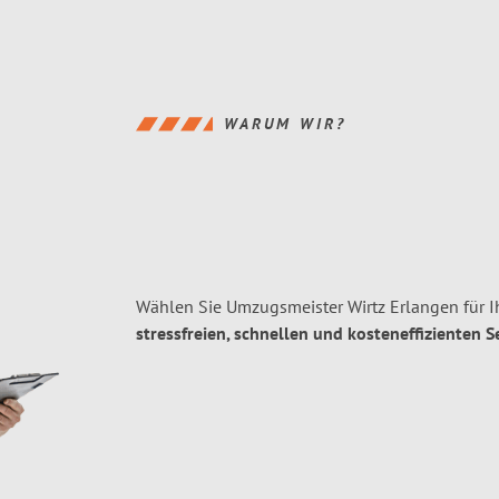
WARUM WIR?
Wählen Sie Umzugsmeister Wirtz Erlangen für 
stressfreien, schnellen und kosteneffizienten S