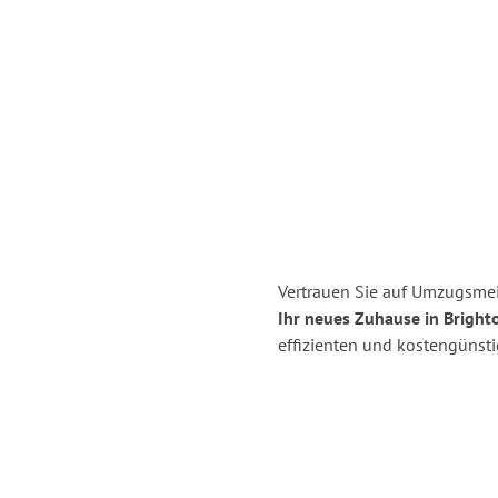
Vertrauen Sie auf Umzugsmei
Ihr neues Zuhause in Bright
effizienten und kostengünst