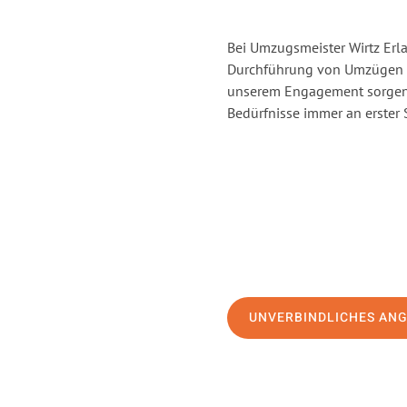
Bei Umzugsmeister Wirtz Erla
Durchführung von Umzügen vo
unserem Engagement sorgen 
Bedürfnisse immer an erster 
UNVERBINDLICHES AN