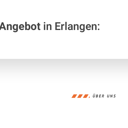
 Angebot
in Erlangen:
ÜBER UNS