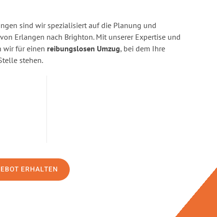
ngen sind wir spezialisiert auf die Planung und
n Erlangen nach Brighton. Mit unserer Expertise und
wir für einen
reibungslosen Umzug
, bei dem Ihre
Stelle stehen.
GEBOT ERHALTEN