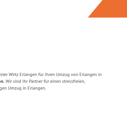
ster Wirtz Erlangen für Ihren Umzug von Erlangen in
on.
Wir sind Ihr Partner für einen stressfreien,
igen Umzug in Erlangen.