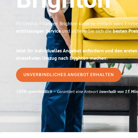
Brighton
Ihr Umzug Erlangen Brighton kann so einfach sein! Erleb
erstklassigen Service
und sichern Sie sich die
besten Prei
Jetzt Ihr individuelles Angebot anfordern und den ersten
stressfreien Umzug nach Brighton machen:
UNVERBINDLICHES ANGEBOT ERHALTEN
100% unverbindlich
– Garantiert eine Antwort
innerhalb von 15 Min