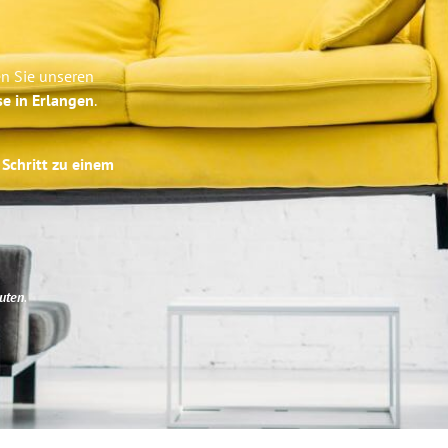
en Sie unseren
se in Erlangen
.
 Schritt zu einem
uten
.