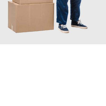
JETZT ANFRAGEN
Erleben Sie mit Umzugsmeister Wirtz Erlangen, wie
einfach und
stressfrei Ihr Umzug Erlangen Tschechien
sein kann. Unser
Expertenteam steht bereit, um Ihnen einen reibungslosen
Übergang in Ihr neues Zuhause zu garantieren.