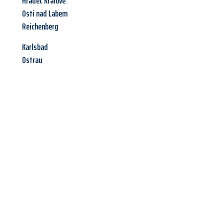
Hradec Králové
Osti nad Labem
Reichenberg
Karlsbad
Ostrau
Jetzt anfragen &
Angebot
mit Best-Preis
erhalten!
Schicken Sie uns jetzt Ihre unverbindliche Anfrage und sichern
Sie sich Ihr
individuelles Umzugsangebot für Ihr Anliegen in
Erlangen
zum Best-Preis! Nutzen Sie die Gelegenheit für einen
stressfreien Umzug
mit maximalem Komfort: