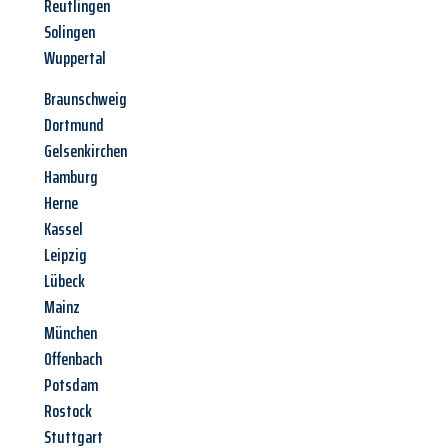
Reutlingen
Solingen
Wuppertal
Braunschweig
Dortmund
Gelsenkirchen
Hamburg
Herne
Kassel
Leipzig
Lübeck
Mainz
München
Offenbach
Potsdam
Rostock
Stuttgart