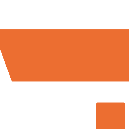
Umzugsmeister Wirtz in Zahlen: