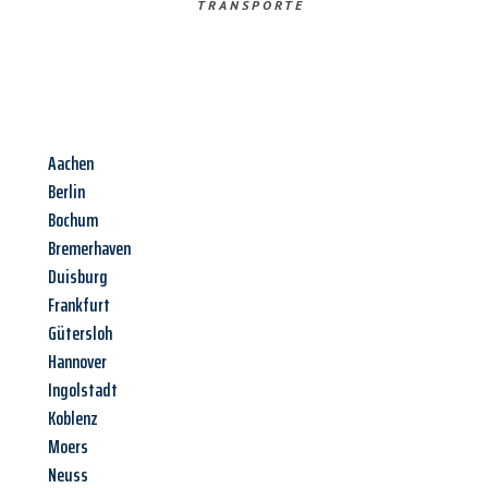
TRANSPORTE
Aachen
Berlin
Bochum
Bremerhaven
Duisburg
Frankfurt
Gütersloh
Hannover
Ingolstadt
Koblenz
Moers
Neuss