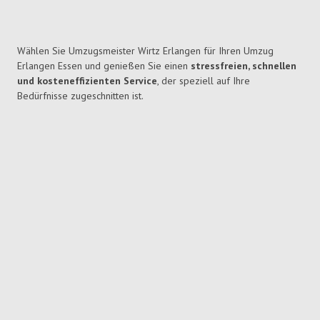
Wählen Sie Umzugsmeister Wirtz Erlangen für Ihren Umzug
Erlangen Essen und genießen Sie einen
stressfreien, schnellen
und kosteneffizienten Service
, der speziell auf Ihre
Bedürfnisse zugeschnitten ist.