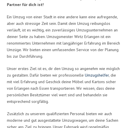
Partner für dich ist!
Ein Umzug von einer Stadt in eine andere kann eine aufregende,
aber auch stressige Zeit sein. Damit dein Umzug reibungslos
verläuft, ist es wichtig, ein zuverlässiges Umzugsunternehmen an
deiner Seite zu haben. Umzugsmeister Wirtz Erlangen ist ein
renommiertes Unternehmen mit langjähriger Erfahrung im Bereich
Umzüge. Wir bieten einen umfassenden Service von der Planung
bis zur Durchführung.
Unser erstes Ziel ist es, dir den Umzug so angenehm wie möglich
zu gestalten. Dafür bieten wir professionelle
Umzugshelfer
, die
mit viel Erfahrung und Geschick deine Möbel und Kartons sicher
von Erlangen nach Essen transportieren. Wir wissen, dass deine
persönlichen Besitztümer viel wert sind und behandeln sie
entsprechend sorgfältig.
Zusätzlich zu unserem qualifizierten Personal bieten wir auch
moderne und gut ausgestattete Umzugswagen, um deine Sachen
sicher ans Ziel zu bringen. Unser Fuhrpark wird regelmäßig