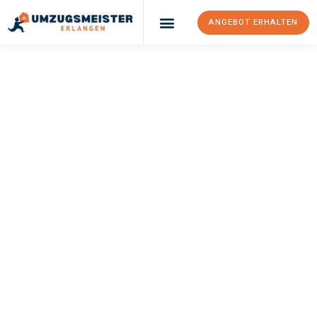
ANGEBOT ERHALTEN
Umzugsunternehmen Erlangen
Umzugsservice Erlangen
UMZUGSMEISTER
WIRTZ
Umzug Erlangen
Essen
Ihr Umzug Erlangen Essen kann so einfach sein! Erleben Sie
unseren
erstklassigen Service
und sichern Sie sich die
besten
Preise in Erlangen
.
Jetzt Ihr individuelles Angebot anfordern und den ersten
Schritt zu einem stressfreien Umzug nach Essen machen: