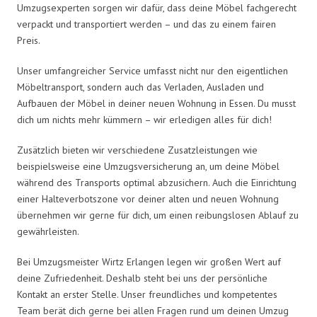
Umzugsexperten sorgen wir dafür, dass deine Möbel fachgerecht
verpackt und transportiert werden – und das zu einem fairen
Preis.
Unser umfangreicher Service umfasst nicht nur den eigentlichen
Möbeltransport, sondern auch das Verladen, Ausladen und
Aufbauen der Möbel in deiner neuen Wohnung in Essen. Du musst
dich um nichts mehr kümmern – wir erledigen alles für dich!
Zusätzlich bieten wir verschiedene Zusatzleistungen wie
beispielsweise eine Umzugsversicherung an, um deine Möbel
während des Transports optimal abzusichern. Auch die Einrichtung
einer Halteverbotszone vor deiner alten und neuen Wohnung
übernehmen wir gerne für dich, um einen reibungslosen Ablauf zu
gewährleisten.
Bei Umzugsmeister Wirtz Erlangen legen wir großen Wert auf
deine Zufriedenheit. Deshalb steht bei uns der persönliche
Kontakt an erster Stelle. Unser freundliches und kompetentes
Team berät dich gerne bei allen Fragen rund um deinen Umzug