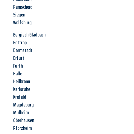
Remscheid
Siegen
Wolfsburg
Bergisch Gladbach
Bottrop
Darmstadt
Erfurt
Fürth
Halle
Heilbronn
Karlsruhe
Krefeld
Magdeburg
Mülheim
Oberhausen
Pforzheim