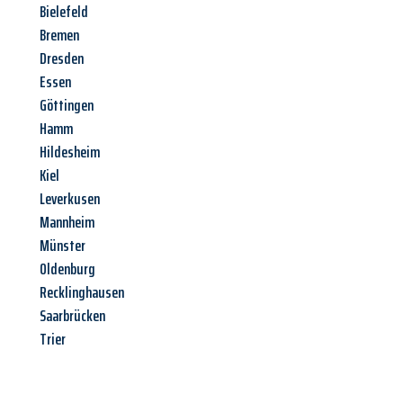
Bielefeld
Bremen
Dresden
Essen
Göttingen
Hamm
Hildesheim
Kiel
Leverkusen
Mannheim
Münster
Oldenburg
Recklinghausen
Saarbrücken
Trier