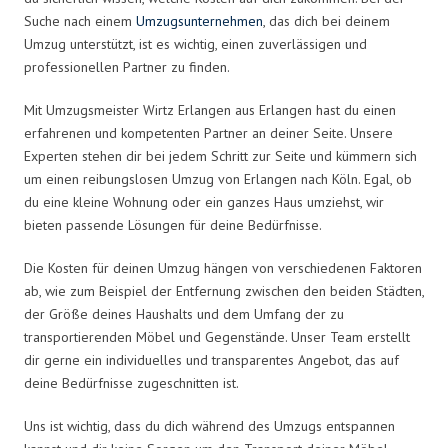
Suche nach einem
Umzugsunternehmen
, das dich bei deinem
Umzug unterstützt, ist es wichtig, einen zuverlässigen und
professionellen Partner zu finden.
Mit Umzugsmeister Wirtz Erlangen aus Erlangen hast du einen
erfahrenen und kompetenten Partner an deiner Seite. Unsere
Experten stehen dir bei jedem Schritt zur Seite und kümmern sich
um einen reibungslosen Umzug von Erlangen nach Köln. Egal, ob
du eine kleine Wohnung oder ein ganzes Haus umziehst, wir
bieten passende Lösungen für deine Bedürfnisse.
Die Kosten für deinen Umzug hängen von verschiedenen Faktoren
ab, wie zum Beispiel der Entfernung zwischen den beiden Städten,
der Größe deines Haushalts und dem Umfang der zu
transportierenden Möbel und Gegenstände. Unser Team erstellt
dir gerne ein individuelles und transparentes Angebot, das auf
deine Bedürfnisse zugeschnitten ist.
Uns ist wichtig, dass du dich während des Umzugs entspannen