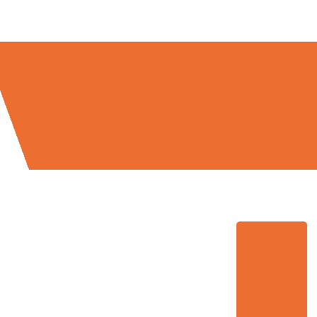
Umzugsmeister Wirtz in Zahlen: