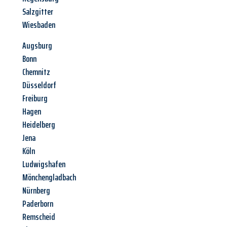
Salzgitter
Wiesbaden
Augsburg
Bonn
Chemnitz
Düsseldorf
Freiburg
Hagen
Heidelberg
Jena
Köln
Ludwigshafen
Mönchengladbach
Nürnberg
Paderborn
Remscheid