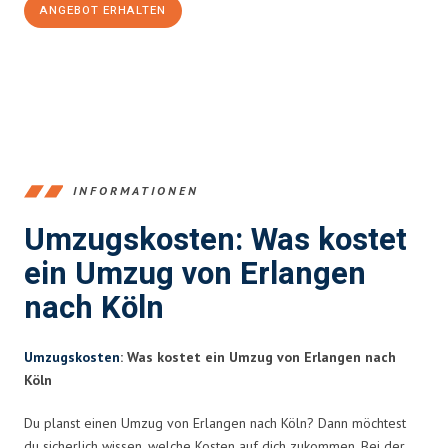
ANGEBOT ERHALTEN
+4915792653386
INFORMATIONEN
Umzugskosten: Was kostet
ein Umzug von Erlangen
nach Köln
Umzugskosten
: Was kostet ein Umzug von Erlangen nach
Köln
Du planst einen Umzug von Erlangen nach Köln? Dann möchtest
du sicherlich wissen, welche Kosten auf dich zukommen. Bei der