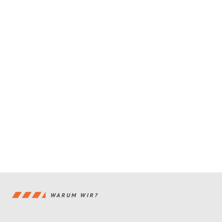
WARUM WIR?