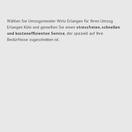
Wählen Sie Umzugsmeister Wirtz Erlangen für Ihren Umzug
Erlangen Köln und genießen Sie einen
stressfreien, schnellen
und kosteneffizienten Service
, der speziell auf Ihre
Bedürfnisse zugeschnitten ist.