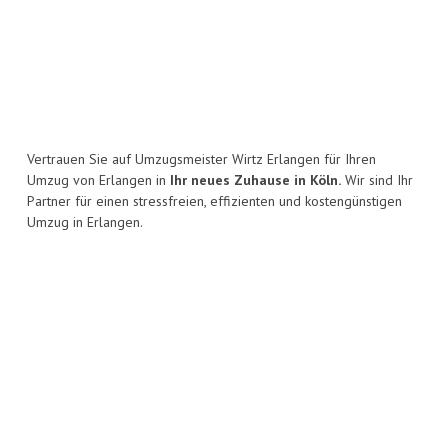
Vertrauen Sie auf Umzugsmeister Wirtz Erlangen für Ihren
Umzug von Erlangen in
Ihr neues Zuhause in Köln.
Wir sind Ihr
Partner für einen stressfreien, effizienten und kostengünstigen
Umzug in Erlangen.