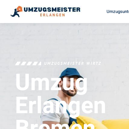
Umzugsunt
UMZUGSMEISTER WIRTZ
Umzug
Erlangen