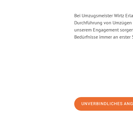
Bei Umzugsmeister Wirtz Erla
Durchführung von Umzügen v
unserem Engagement sorgen 
Bedürfnisse immer an erster 
UNVERBINDLICHES AN