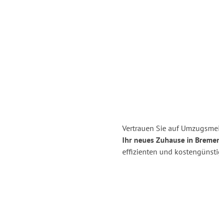
Vertrauen Sie auf Umzugsmei
Ihr neues Zuhause in Breme
effizienten und kostengünst