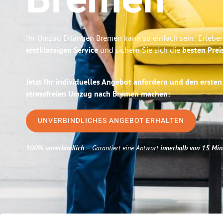
Bremen
Ihr Umzug Erlangen Bremen kann so einfach sein! Erlebe
erstklassigen Service
und sichern Sie sich die
besten Prei
Jetzt Ihr individuelles Angebot anfordern und den ersten
stressfreien Umzug nach Bremen machen:
UNVERBINDLICHES ANGEBOT ERHALTEN
100% unverbindlich
– Garantiert eine Antwort
innerhalb von 15 Min