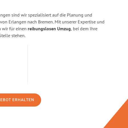
ngen sind wir spezialisiert auf die Planung und
on Erlangen nach Bremen. Mit unserer Expertise und
wir für einen
reibungslosen Umzug
, bei dem Ihre
Stelle stehen.
GEBOT ERHALTEN