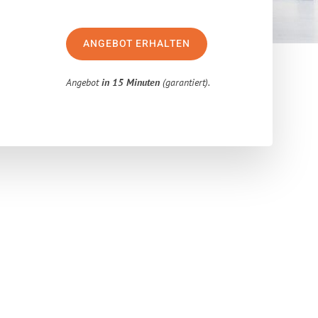
ANGEBOT ERHALTEN
Angebot
in 15 Minuten
(garantiert).