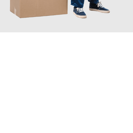
JETZT ANFRAGEN
Erleben Sie mit Umzugsmeister Wirtz Erlangen, wie
einfach und
stressfrei Ihr Umzug Erlangen Koblenz
sein kann. Unser
Expertenteam steht bereit, um Ihnen einen reibungslosen
Übergang in Ihr neues Zuhause zu garantieren.
Jetzt
unverbindliches Angebot
erhalten &
100€ sparen: