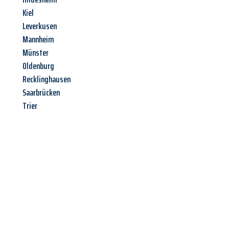
Kiel
Leverkusen
Mannheim
Münster
Oldenburg
Recklinghausen
Saarbrücken
Trier
Jetzt anfragen &
Angebot
mit Best-Preis
erhalten!