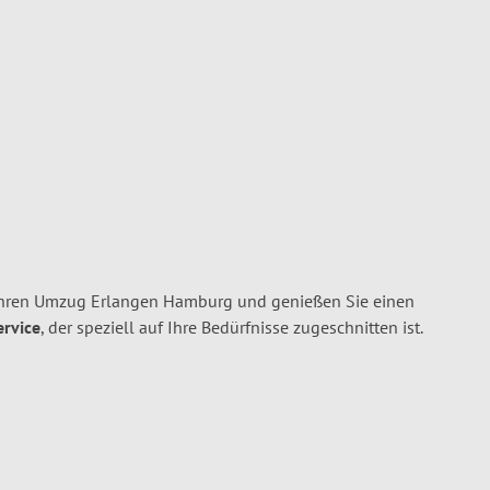
 Ihren Umzug Erlangen Hamburg und genießen Sie einen
ervice
, der speziell auf Ihre Bedürfnisse zugeschnitten ist.