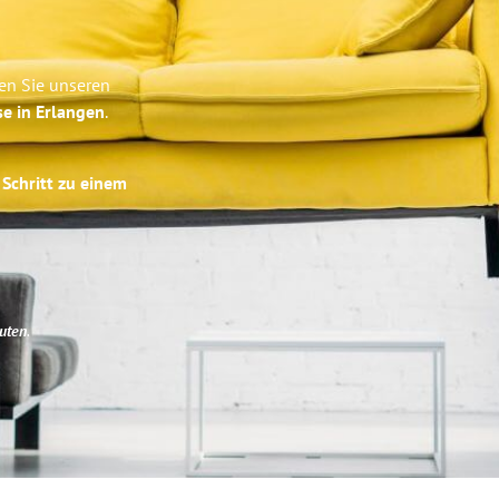
en Sie unseren
se in Erlangen
.
 Schritt zu einem
uten
.