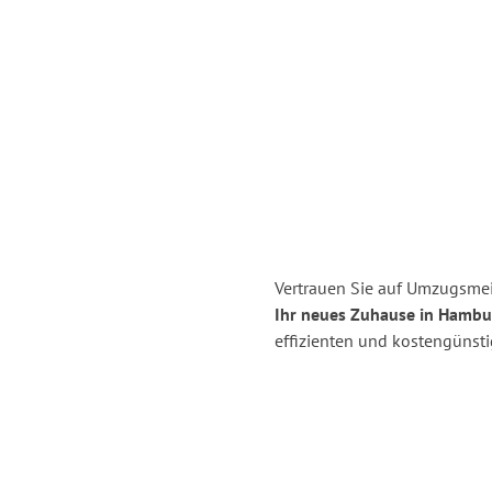
Vertrauen Sie auf Umzugsmei
Ihr neues Zuhause in Hambu
effizienten und kostengünst