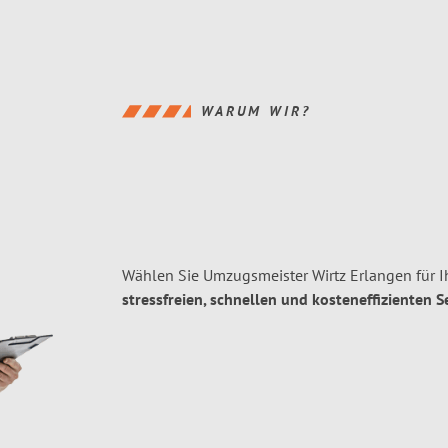
WARUM WIR?
Wählen Sie Umzugsmeister Wirtz Erlangen für
stressfreien, schnellen und kosteneffizienten S