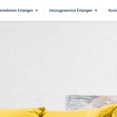
ernehmen Erlangen
Umzugsservice Erlangen
Kost