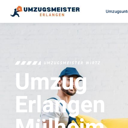
Umzugsunt
UMZUGSMEISTER WIRTZ
Umzug
Erlangen