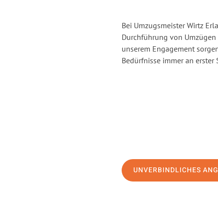
Bei Umzugsmeister Wirtz Erla
Durchführung von Umzügen v
unserem Engagement sorgen 
Bedürfnisse immer an erster 
UNVERBINDLICHES AN