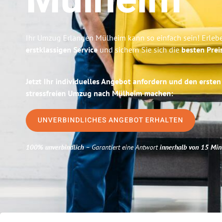
Mülheim
Ihr Umzug Erlangen Mülheim kann so einfach sein! Erleb
erstklassigen Service
und sichern Sie sich die
besten Prei
Jetzt Ihr individuelles Angebot anfordern und den ersten
stressfreien Umzug nach Mülheim machen:
UNVERBINDLICHES ANGEBOT ERHALTEN
100% unverbindlich
– Garantiert eine Antwort
innerhalb von 15 Min