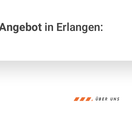
 Angebot
in Erlangen:
ÜBER UNS