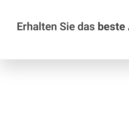
Erhalten Sie das
beste