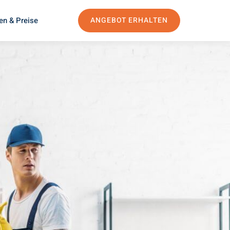
en & Preise
ANGEBOT ERHALTEN