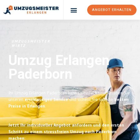
ANGEBOT ERHALTEN
Umzugsunternehmen Erlangen
Umzugsservice Erlangen
UMZUGSMEISTER
WIRTZ
Umzug Erlangen
Paderborn
Ihr Umzug Erlangen Paderborn kann so einfach sein! Erleben Sie
unseren
erstklassigen Service
und sichern Sie sich die
besten
Preise in Erlangen
.
Jetzt Ihr individuelles Angebot anfordern und den ersten
Schritt zu einem stressfreien Umzug nach Paderborn
machen: