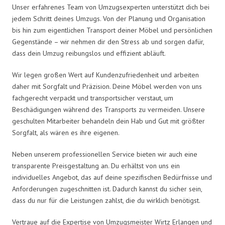
Unser erfahrenes Team von Umzugsexperten unterstützt dich bei
jedem Schritt deines Umzugs. Von der Planung und Organisation
bis hin zum eigentlichen Transport deiner Möbel und persönlichen
Gegenstände – wir nehmen dir den Stress ab und sorgen dafür,
dass dein Umzug reibungslos und effizient abläuft.
Wir legen großen Wert auf Kundenzufriedenheit und arbeiten
daher mit Sorgfalt und Präzision. Deine Möbel werden von uns
fachgerecht verpackt und transportsicher verstaut, um
Beschädigungen während des Transports zu vermeiden. Unsere
geschulten Mitarbeiter behandeln dein Hab und Gut mit größter
Sorgfalt, als wären es ihre eigenen.
Neben unserem professionellen Service bieten wir auch eine
transparente Preisgestaltung an. Du erhältst von uns ein
individuelles Angebot, das auf deine spezifischen Bedürfnisse und
Anforderungen zugeschnitten ist. Dadurch kannst du sicher sein,
dass du nur für die Leistungen zahlst, die du wirklich benötigst.
Vertraue auf die Expertise von Umzugsmeister Wirtz Erlangen und