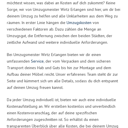
möchtest wissen, was dabei an Kosten auf dich zukommt? Keine
Sorge, wir von Umzugsmeister Wirtz Erlangen sind hier, um dir bei
deinem Umzug zu helfen und alle Unklarheiten aus dem Weg zu
räumen. In erster Linie hängen die
Umzugskosten
von
verschiedenen Faktoren ab. Dazu zählen die Menge an
Umzugsgut, die Entfernung zwischen den beiden Städten, der
zeitliche Aufwand und weitere individuelle Anforderungen.
Bei Umzugsmeister Wirtz Erlangen bieten wir dir einen
umfassenden
Service
, der vom Verpacken und dem sicheren
Transport deines Hab und Guts bis hin zur Montage und dem
Aufbau deiner Möbel reicht. Unser erfahrenes Team steht dir zur
Seite und kümmert sich um alle Details, sodass du dich entspannt
auf deinen Umzug freuen kannst.
Da jeder Umzug individuell ist, bieten wir auch eine individuelle
Kostenaufstellung an. Wir erstellen kostenlos und unverbindlich
einen Kostenvoranschlag, der auf deine spezifischen
Anforderungen zugeschnitten ist. So erhältst du einen
transparenten Überblick über alle Kosten, die bei deinem Umzug