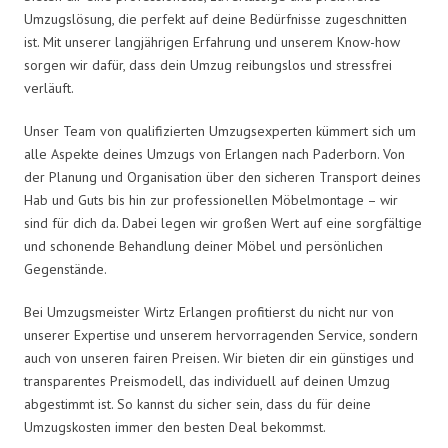
Umzugslösung, die perfekt auf deine Bedürfnisse zugeschnitten
ist. Mit unserer langjährigen Erfahrung und unserem Know-how
sorgen wir dafür, dass dein Umzug reibungslos und stressfrei
verläuft.
Unser Team von qualifizierten Umzugsexperten kümmert sich um
alle Aspekte deines Umzugs von Erlangen nach Paderborn. Von
der Planung und Organisation über den sicheren Transport deines
Hab und Guts bis hin zur professionellen Möbelmontage – wir
sind für dich da. Dabei legen wir großen Wert auf eine sorgfältige
und schonende Behandlung deiner Möbel und persönlichen
Gegenstände.
Bei Umzugsmeister Wirtz Erlangen profitierst du nicht nur von
unserer Expertise und unserem hervorragenden Service, sondern
auch von unseren fairen Preisen. Wir bieten dir ein günstiges und
transparentes Preismodell, das individuell auf deinen Umzug
abgestimmt ist. So kannst du sicher sein, dass du für deine
Umzugskosten immer den besten Deal bekommst.