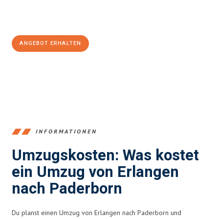
Jetzt
unverbindliches Angebot
erhalten &
100€ sparen:
ANGEBOT ERHALTEN
+4915792653386
INFORMATIONEN
Umzugskosten: Was kostet
ein Umzug von Erlangen
nach Paderborn
Du planst einen Umzug von Erlangen nach Paderborn und