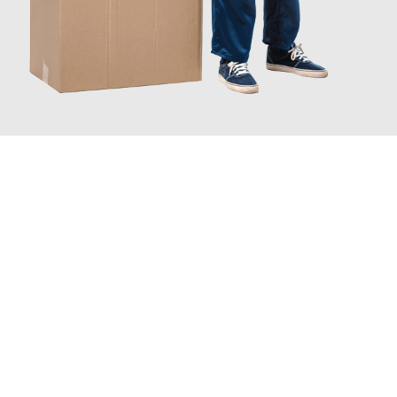
JETZT ANFRAGEN
Erleben Sie mit Umzugsmeister Wirtz Erlangen, wie
einfach und
stressfrei Ihr Umzug Erlangen Wuppertal
sein kann. Unser
Expertenteam steht bereit, um Ihnen einen reibungslosen
Übergang in Ihr neues Zuhause zu garantieren.