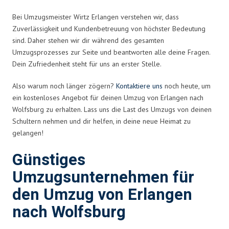
Bei Umzugsmeister Wirtz Erlangen verstehen wir, dass
Zuverlässigkeit und Kundenbetreuung von höchster Bedeutung
sind. Daher stehen wir dir während des gesamten
Umzugsprozesses zur Seite und beantworten alle deine Fragen.
Dein Zufriedenheit steht für uns an erster Stelle.
Also warum noch länger zögern?
Kontaktiere uns
noch heute, um
ein kostenloses Angebot für deinen Umzug von Erlangen nach
Wolfsburg zu erhalten. Lass uns die Last des Umzugs von deinen
Schultern nehmen und dir helfen, in deine neue Heimat zu
gelangen!
Günstiges
Umzugsunternehmen für
den Umzug von Erlangen
nach Wolfsburg