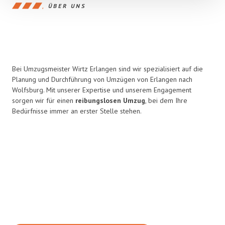
ÜBER UNS
Bei Umzugsmeister Wirtz Erlangen sind wir spezialisiert auf die
Planung und Durchführung von Umzügen von Erlangen nach
Wolfsburg. Mit unserer Expertise und unserem Engagement
sorgen wir für einen
reibungslosen Umzug
, bei dem Ihre
Bedürfnisse immer an erster Stelle stehen.