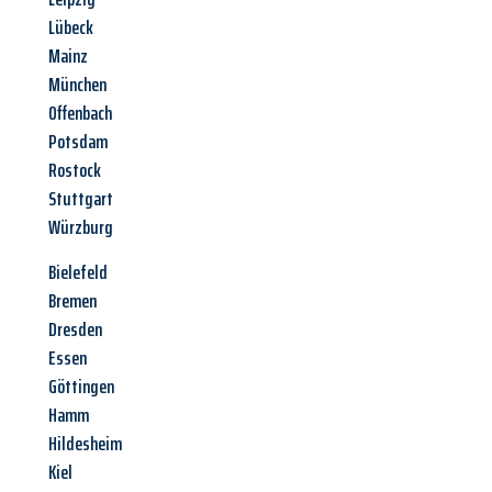
Lübeck
Mainz
München
Offenbach
Potsdam
Rostock
Stuttgart
Würzburg
Bielefeld
Bremen
Dresden
Essen
Göttingen
Hamm
Hildesheim
Kiel