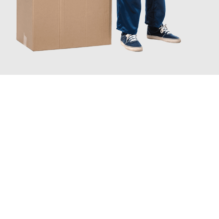
JETZT ANFRAGEN
Erleben Sie mit Umzugsmeister Wirtz Erlangen, wie
einfach und
stressfrei Ihr Umzug Erlangen Wolfsburg
sein kann. Unser
Expertenteam steht bereit, um Ihnen einen reibungslosen
Übergang in Ihr neues Zuhause zu garantieren.