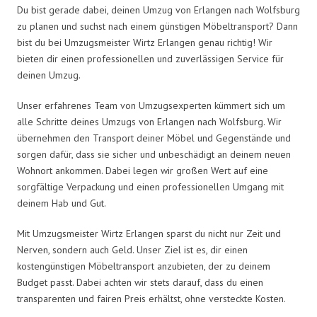
Du bist gerade dabei, deinen Umzug von Erlangen nach Wolfsburg
zu planen und suchst nach einem günstigen Möbeltransport? Dann
bist du bei Umzugsmeister Wirtz Erlangen genau richtig! Wir
bieten dir einen professionellen und zuverlässigen Service für
deinen Umzug.
Unser erfahrenes Team von Umzugsexperten kümmert sich um
alle Schritte deines Umzugs von Erlangen nach Wolfsburg. Wir
übernehmen den Transport deiner Möbel und Gegenstände und
sorgen dafür, dass sie sicher und unbeschädigt an deinem neuen
Wohnort ankommen. Dabei legen wir großen Wert auf eine
sorgfältige Verpackung und einen professionellen Umgang mit
deinem Hab und Gut.
Mit Umzugsmeister Wirtz Erlangen sparst du nicht nur Zeit und
Nerven, sondern auch Geld. Unser Ziel ist es, dir einen
kostengünstigen Möbeltransport anzubieten, der zu deinem
Budget passt. Dabei achten wir stets darauf, dass du einen
transparenten und fairen Preis erhältst, ohne versteckte Kosten.