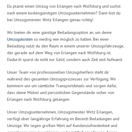
Du planst einen Umzug von Erlangen nach Wolfsburg und suchst
nach einem kostengünstigen Umzugsunternehmen? Dann bist du
bei Umzugsmeister Wirtz Erlangen genau richtig!
Wir bieten dir eine günstige Beiladungsoption an, um deine
Umzugskosten
so niedrig wie möglich zu halten. Bei einer
Beiladung nutzt du den Raum in einem unserer Umzugsfahrzeuge,
der gerade auf dem Weg von Erlangen nach Wolfsburg ist.
Dadurch sparst du nicht nur Geld, sondern auch Zeit und Aufwand.
Unser Team von professionellen Umzugshelfern steht dir
während des gesamten Umzugsprozesses zur Verfügung. Wir
kümmern uns um sämtliche Transportdetails und sorgen dafür,
dass deine Möbel und persönlichen Gegenstände sicher von
Erlangen nach Wolfsburg gelangen.
Unser Umzugsunternehmen, Umzugsmeister Wirtz Erlangen,
verfügt über langjährige Erfahrung im Bereich Beiladungen und
Umzüge. Wir legen großen Wert auf Kundenzufriedenheit und