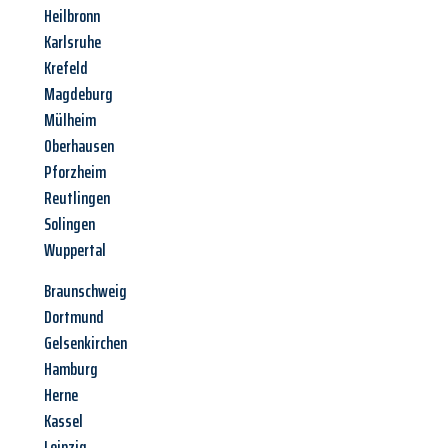
Heilbronn
Karlsruhe
Krefeld
Magdeburg
Mülheim
Oberhausen
Pforzheim
Reutlingen
Solingen
Wuppertal
Braunschweig
Dortmund
Gelsenkirchen
Hamburg
Herne
Kassel
Leipzig