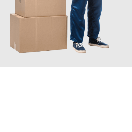
JETZT ANFRAGEN
Erleben Sie mit Umzugsmeister Wirtz Erlangen, wie
einfach und
stressfrei Ihr Umzug Erlangen Liechtenstein
sein kann. Unser