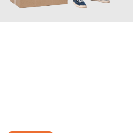
JETZT ANFRAGEN
Erleben Sie mit Umzugsmeister Wirtz Erlangen, wie
einfach und
stressfrei Ihr Umzug Erlangen Tuzla
sein kann. Unser
Expertenteam steht bereit, um Ihnen einen reibungslosen
Übergang in Ihr neues Zuhause zu garantieren.
Jetzt
unverbindliches Angebot
erhalten &
100€ sparen: