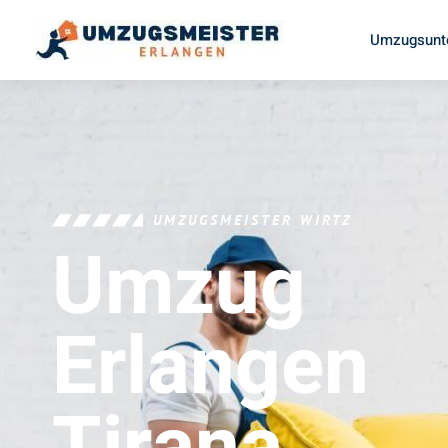
Umzugsunt
UMZUGSMEISTER WIRTZ
Umzug
Erlangen