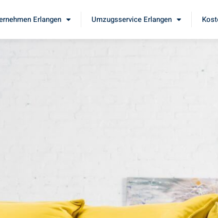
ernehmen Erlangen
Umzugsservice Erlangen
Kost