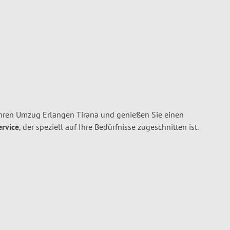
Ihren Umzug Erlangen Tirana und genießen Sie einen
ervice
, der speziell auf Ihre Bedürfnisse zugeschnitten ist.