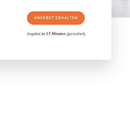
ANGEBOT ERHALTEN
Angebot
in 15 Minuten
(garantiert).