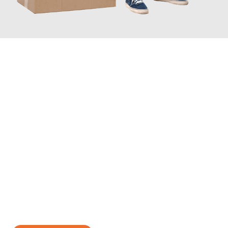
JETZT ANFRAGEN
Erleben Sie mit Umzugsmeister Wirtz Erlangen, wie
einfach und
stressfrei Ihr Umzug Erlangen Balti
sein kann. Unser
Expertenteam steht bereit, um Ihnen einen reibungslosen
Übergang in Ihr neues Zuhause zu garantieren.
Jetzt
unverbindliches Angebot
erhalten &
100€ sparen: