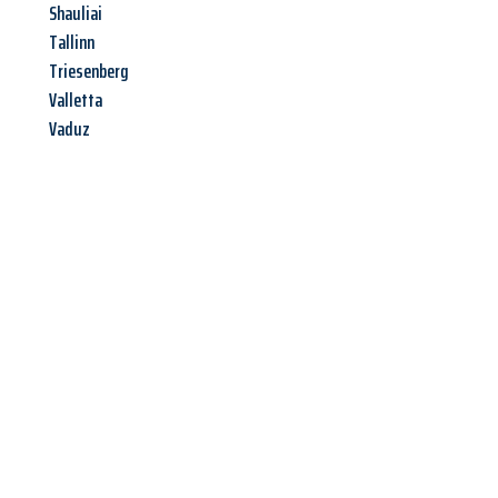
Shauliai
Tallinn
Triesenberg
Valletta
Vaduz
Jetzt anfragen &
Angebot
mit Best-Preis
erhalten!
Schicken Sie uns jetzt Ihre unverbindliche Anfrage und sichern
Sie sich Ihr
individuelles Umzugsangebot für Ihr Anliegen in
Erlangen
zum Best-Preis! Nutzen Sie die Gelegenheit für einen
stressfreien Umzug
mit maximalem Komfort: