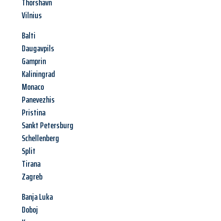
Thorshavn
Vilnius
Balti
Daugavpils
Gamprin
Kaliningrad
Monaco
Panevezhis
Pristina
Sankt Petersburg
Schellenberg
Split
Tirana
Zagreb
Banja Luka
Doboj