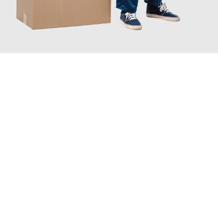
JETZT ANFRAGEN
Erleben Sie mit Umzugsmeister Wirtz Erlangen, wie
einfach und
stressfrei Ihr Umzug Erlangen Gamprin
sein kann. Unser
Expertenteam steht bereit, um Ihnen einen reibungslosen
Übergang in Ihr neues Zuhause zu garantieren.
Jetzt
unverbindliches Angebot
erhalten &
100€ sparen: