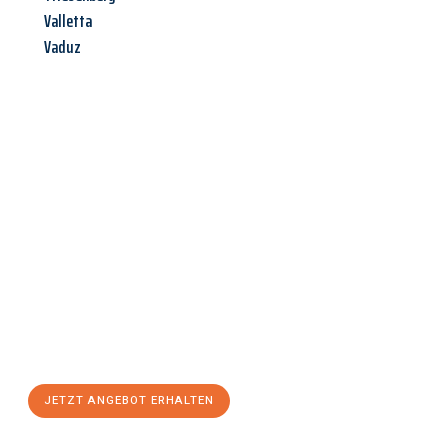
Valletta
Vaduz
Jetzt anfragen &
Angebot
mit Best-Preis
erhalten!
Schicken Sie uns jetzt Ihre unverbindliche Anfrage und sichern
Sie sich Ihr
individuelles Umzugsangebot für Ihr Anliegen in
Erlangen
zum Best-Preis! Nutzen Sie die Gelegenheit für einen
stressfreien Umzug
mit maximalem Komfort:
JETZT ANGEBOT ERHALTEN