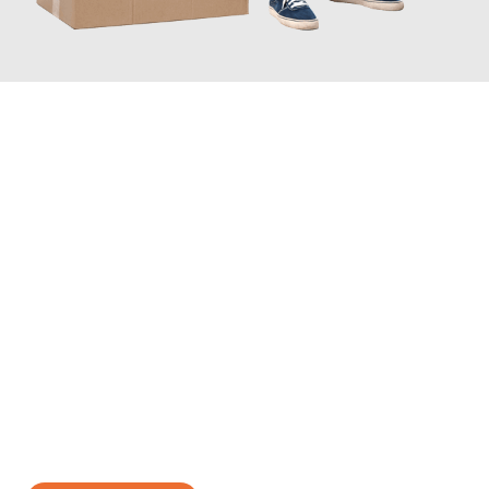
JETZT ANFRAGEN
Erleben Sie mit Umzugsmeister Wirtz Erlangen, wie
einfach und
stressfrei Ihr Umzug Erlangen Riga
sein kann. Unser
Expertenteam steht bereit, um Ihnen einen reibungslosen
Übergang in Ihr neues Zuhause zu garantieren.
Jetzt
unverbindliches Angebot
erhalten &
100€ sparen: