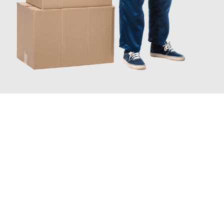
JETZT ANFRAGEN
Erleben Sie mit Umzugsmeister Wirtz Erlangen, wie
einfach und
stressfrei Ihr Umzug Erlangen San Marino
sein kann. Unser
Expertenteam steht bereit, um Ihnen einen reibungslosen
Übergang in Ihr neues Zuhause zu garantieren.