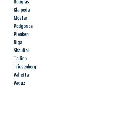
Douglas
Klaipeda
Mostar
Podgorica
Planken
Riga
Shauliai
Tallinn
Triesenberg
Valletta
Vaduz
Jetzt anfragen &
Angebot