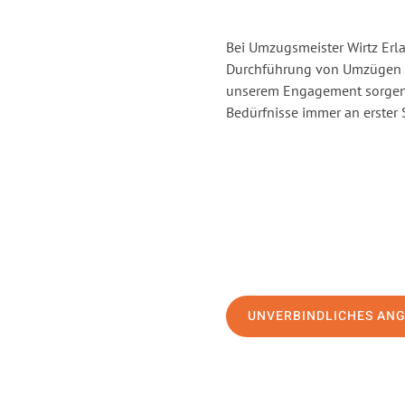
Bei Umzugsmeister Wirtz Erla
Durchführung von Umzügen vo
unserem Engagement sorgen 
Bedürfnisse immer an erster 
UNVERBINDLICHES AN