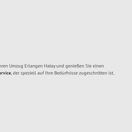
Ihren Umzug Erlangen Hatay und genießen Sie einen
ervice
, der speziell auf Ihre Bedürfnisse zugeschnitten ist.