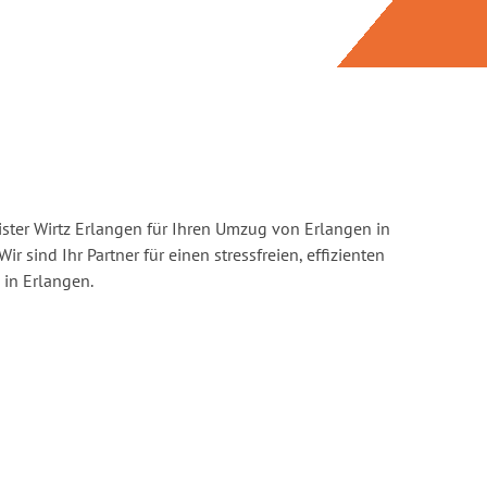
ster Wirtz Erlangen für Ihren Umzug von Erlangen in
Wir sind Ihr Partner für einen stressfreien, effizienten
in Erlangen.