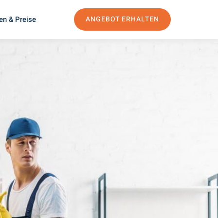
en & Preise
ANGEBOT ERHALTEN