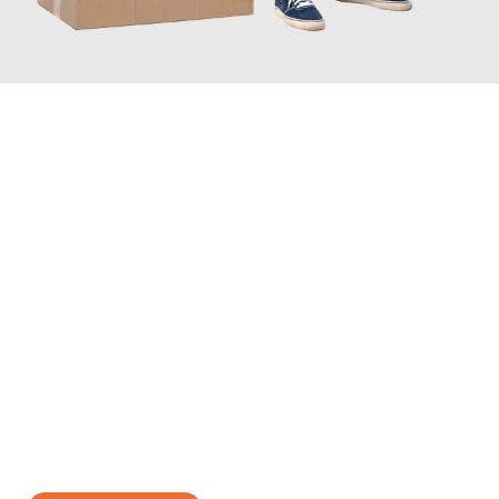
JETZT ANFRAGEN
Erleben Sie mit Umzugsmeister Wirtz Erlangen, wie
einfach und
stressfrei Ihr Umzug Erlangen Corum
sein kann. Unser
Expertenteam steht bereit, um Ihnen einen reibungslosen
Übergang in Ihr neues Zuhause zu garantieren.
Jetzt
unverbindliches Angebot
erhalten &
100€ sparen: