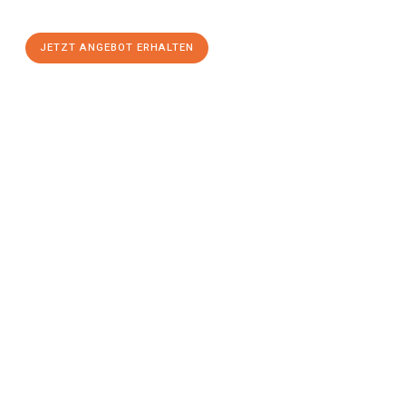
stressfreien Umzug
mit maximalem Komfort:
JETZT ANGEBOT ERHALTEN