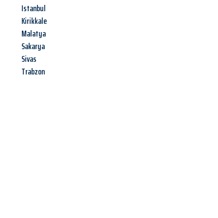
Istanbul
Kirikkale
Malatya
Sakarya
Sivas
Trabzon
Jetzt anfragen &
Angebot
mit Best-Preis
erhalten!
Schicken Sie uns jetzt Ihre unverbindliche Anfrage und sichern
Sie sich Ihr
individuelles Umzugsangebot für Ihr Anliegen in
Erlangen
zum Best-Preis! Nutzen Sie die Gelegenheit für einen