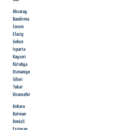
Aksaray
Bandirma
Corum
Elazig
Gebze
Isparta
Kayseri
Kütahya
Osmaniye
Silivri
Tokat
Viransehir
Ankara
Batman
Denizli
Erzincan