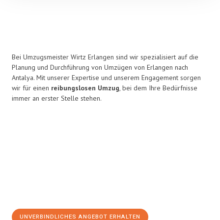
Bei Umzugsmeister Wirtz Erlangen sind wir spezialisiert auf die
Planung und Durchführung von Umzügen von Erlangen nach
Antalya. Mit unserer Expertise und unserem Engagement sorgen
wir für einen
reibungslosen Umzug
, bei dem Ihre Bedürfnisse
immer an erster Stelle stehen.
UNVERBINDLICHES ANGEBOT ERHALTEN