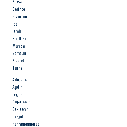
Bursa
Derince
Erzurum
Icel
Izmir
Kiziltepe
Manisa
Samsun
Siverek
Turhal
Adiyaman
Aydin
Ceyhan
Diyarbakir
Eskisehir
Inegöl
Kahramanmaras