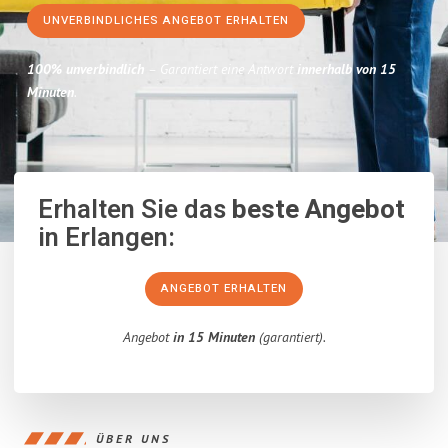
UNVERBINDLICHES ANGEBOT ERHALTEN
100% unverbindlich
– Garantiert eine Antwort
innerhalb von 15
Minuten
.
Erhalten Sie das
beste Angebot
in Erlangen:
ANGEBOT ERHALTEN
Angebot
in 15 Minuten
(garantiert).
ÜBER UNS