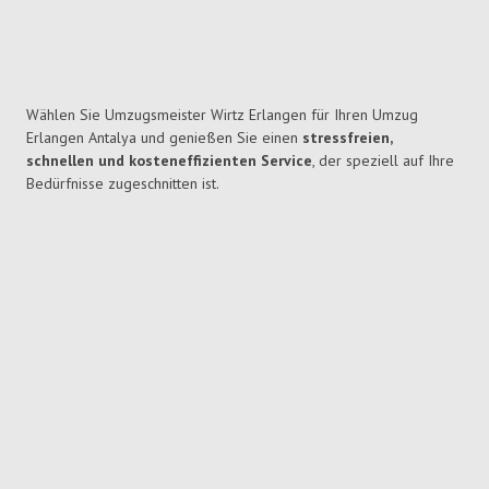
Wählen Sie Umzugsmeister Wirtz Erlangen für Ihren Umzug
Erlangen Antalya und genießen Sie einen
stressfreien,
schnellen und kosteneffizienten Service
, der speziell auf Ihre
Bedürfnisse zugeschnitten ist.