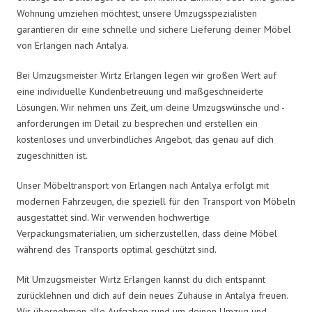
Wohnung umziehen möchtest, unsere Umzugsspezialisten
garantieren dir eine schnelle und sichere Lieferung deiner Möbel
von Erlangen nach Antalya.
Bei Umzugsmeister Wirtz Erlangen legen wir großen Wert auf
eine individuelle Kundenbetreuung und maßgeschneiderte
Lösungen. Wir nehmen uns Zeit, um deine Umzugswünsche und -
anforderungen im Detail zu besprechen und erstellen ein
kostenloses und unverbindliches Angebot, das genau auf dich
zugeschnitten ist.
Unser Möbeltransport von Erlangen nach Antalya erfolgt mit
modernen Fahrzeugen, die speziell für den Transport von Möbeln
ausgestattet sind. Wir verwenden hochwertige
Verpackungsmaterialien, um sicherzustellen, dass deine Möbel
während des Transports optimal geschützt sind.
Mit Umzugsmeister Wirtz Erlangen kannst du dich entspannt
zurücklehnen und dich auf dein neues Zuhause in Antalya freuen.
Wir übernehmen alle Aufgaben rund um deinen Umzug und