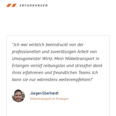
ERFAHRUNGEN
"Ich war wirklich beeindruckt von der
professionellen und zuverlässigen Arbeit von
Umzugsmeister Wirtz. Mein Möbeltransport in
Erlangen verlief reibungslos und stressfrei dank
ihres erfahrenen und freundlichen Teams. Ich
kann sie nur wärmstens weiterempfehlen!"
Jürgen Eberhardt
Möbeltransport in Erlangen