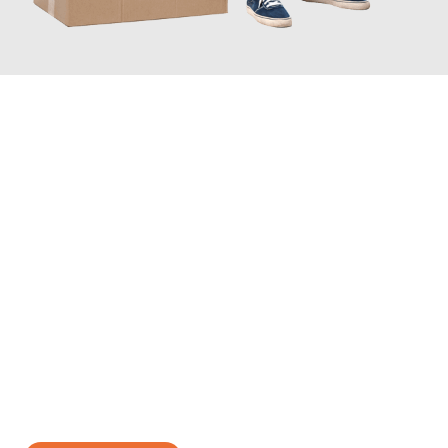
JETZT ANFRAGEN
Erleben Sie mit Umzugsmeister Wirtz Erlangen, wie
einfach und
stressfrei Ihr Umzug Erlangen Siirt
sein kann. Unser
Expertenteam steht bereit, um Ihnen einen reibungslosen
Übergang in Ihr neues Zuhause zu garantieren.
Jetzt
unverbindliches Angebot
erhalten &
100€ sparen: