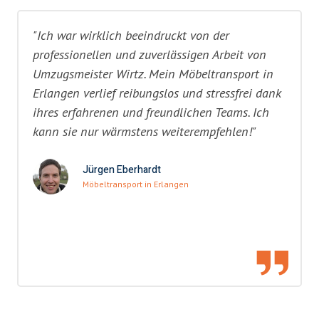
"Ich war wirklich beeindruckt von der
professionellen und zuverlässigen Arbeit von
Umzugsmeister Wirtz. Mein Möbeltransport in
Erlangen verlief reibungslos und stressfrei dank
ihres erfahrenen und freundlichen Teams. Ich
kann sie nur wärmstens weiterempfehlen!"
Jürgen Eberhardt
Möbeltransport in Erlangen