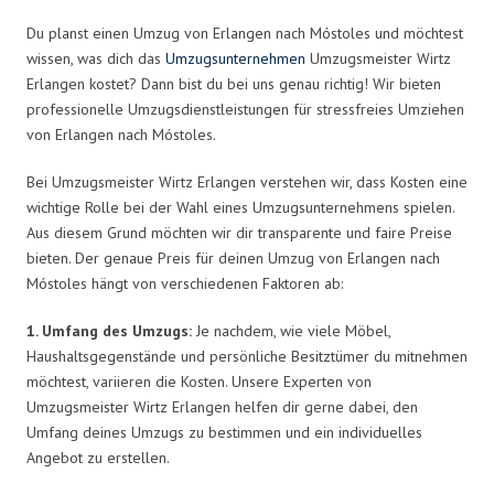
Du planst einen Umzug von Erlangen nach Móstoles und möchtest
wissen, was dich das
Umzugsunternehmen
Umzugsmeister Wirtz
Erlangen kostet? Dann bist du bei uns genau richtig! Wir bieten
professionelle Umzugsdienstleistungen für stressfreies Umziehen
von Erlangen nach Móstoles.
Bei Umzugsmeister Wirtz Erlangen verstehen wir, dass Kosten eine
wichtige Rolle bei der Wahl eines Umzugsunternehmens spielen.
Aus diesem Grund möchten wir dir transparente und faire Preise
bieten. Der genaue Preis für deinen Umzug von Erlangen nach
Móstoles hängt von verschiedenen Faktoren ab:
1. Umfang des Umzugs:
Je nachdem, wie viele Möbel,
Haushaltsgegenstände und persönliche Besitztümer du mitnehmen
möchtest, variieren die Kosten. Unsere Experten von
Umzugsmeister Wirtz Erlangen helfen dir gerne dabei, den
Umfang deines Umzugs zu bestimmen und ein individuelles
Angebot zu erstellen.