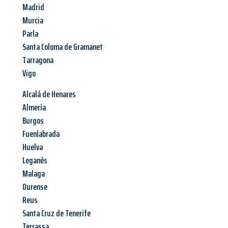
Madrid
Murcia
Parla
Santa Coloma de Gramanet
Tarragona
Vigo
Alcalá de Henares
Almería
Burgos
Fuenlabrada
Huelva
Leganés
Malaga
Ourense
Reus
Santa Cruz de Tenerife
Terrassa