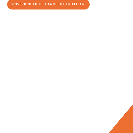
UNVERBINDLICHES ANGEBOT ERHALTEN