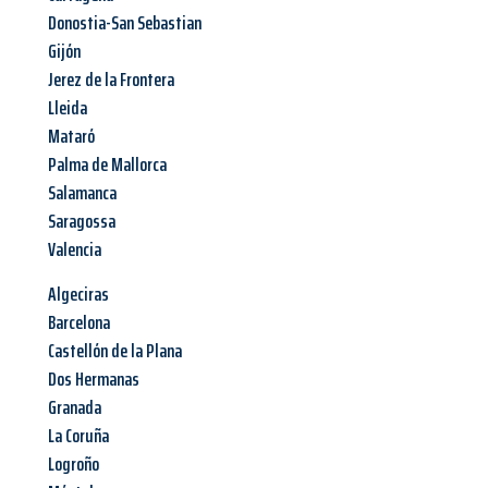
Donostia-San Sebastian
Gijón
Jerez de la Frontera
Lleida
Mataró
Palma de Mallorca
Salamanca
Saragossa
Valencia
Algeciras
Barcelona
Castellón de la Plana
Dos Hermanas
Granada
La Coruña
Logroño