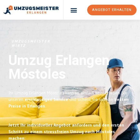
ANGEBOT ERHALTEN
Umzugsunternehmen Erlangen
Umzugsservice Erlangen
UMZUGSMEISTER
WIRTZ
Umzug Erlangen
Móstoles
Ihr Umzug Erlangen Móstoles kann so einfach sein! Erleben Sie
unseren
erstklassigen Service
und sichern Sie sich die
besten
Preise in Erlangen
.
Jetzt Ihr individuelles Angebot anfordern und den ersten
Schritt zu einem stressfreien Umzug nach Móstoles
machen: