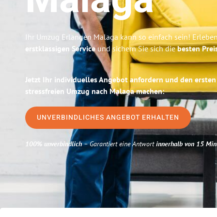
Malaga
Ihr Umzug Erlangen Malaga kann so einfach sein! Erleben
erstklassigen Service
und sichern Sie sich die
besten Prei
Jetzt Ihr individuelles Angebot anfordern und den ersten
stressfreien Umzug nach Malaga machen:
UNVERBINDLICHES ANGEBOT ERHALTEN
100% unverbindlich
– Garantiert eine Antwort
innerhalb von 15 Min