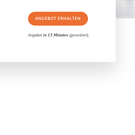
ANGEBOT ERHALTEN
Angebot
in 15 Minuten
(garantiert).