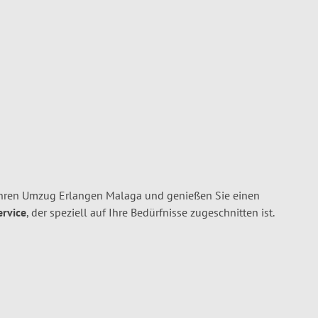
Ihren Umzug Erlangen Malaga und genießen Sie einen
ervice
, der speziell auf Ihre Bedürfnisse zugeschnitten ist.