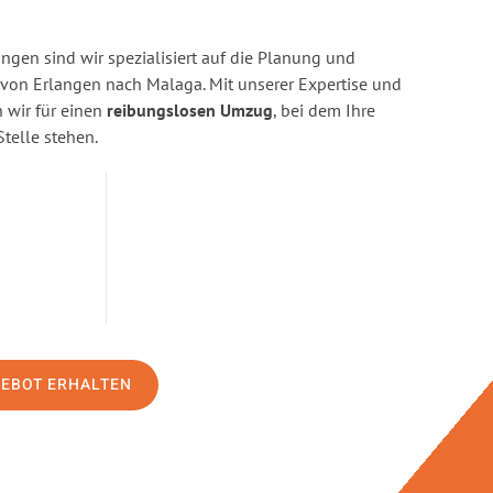
ngen sind wir spezialisiert auf die Planung und
on Erlangen nach Malaga. Mit unserer Expertise und
wir für einen
reibungslosen Umzug
, bei dem Ihre
Stelle stehen.
GEBOT ERHALTEN