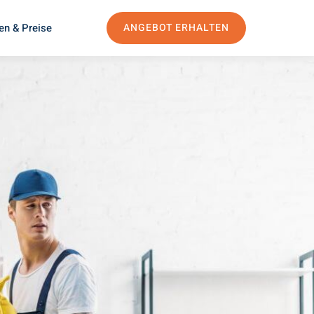
en & Preise
ANGEBOT ERHALTEN