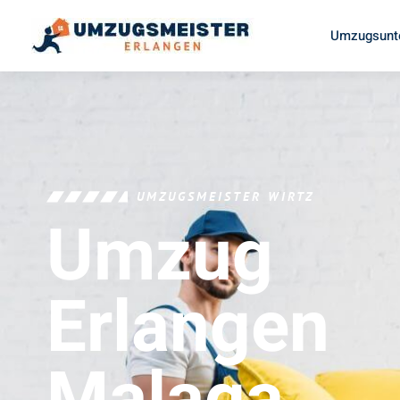
Umzugsunt
UMZUGSMEISTER WIRTZ
Umzug
Erlangen