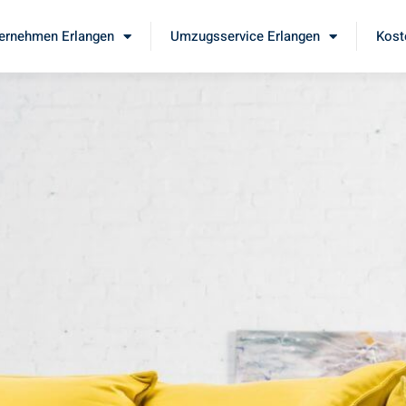
ernehmen Erlangen
Umzugsservice Erlangen
Kost