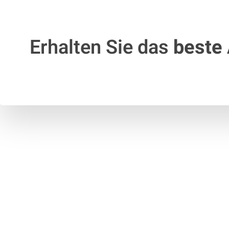
Erhalten Sie das
beste