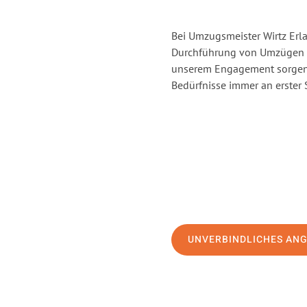
Bei Umzugsmeister Wirtz Erla
Durchführung von Umzügen v
unserem Engagement sorgen 
Bedürfnisse immer an erster 
UNVERBINDLICHES AN