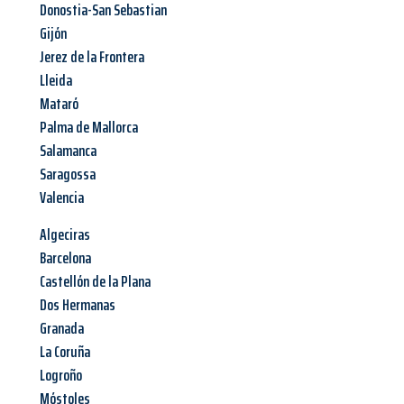
Donostia-San Sebastian
Gijón
Jerez de la Frontera
Lleida
Mataró
Palma de Mallorca
Salamanca
Saragossa
Valencia
Algeciras
Barcelona
Castellón de la Plana
Dos Hermanas
Granada
La Coruña
Logroño
Móstoles