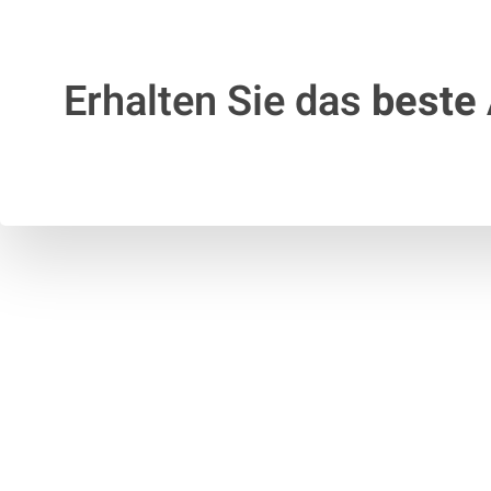
Erhalten Sie das
beste