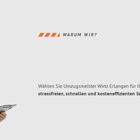
WARUM WIR?
Wählen Sie Umzugsmeister Wirtz Erlangen für I
stressfreien, schnellen und kosteneffizienten S