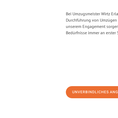
Bei Umzugsmeister Wirtz Erla
Durchführung von Umzügen vo
unserem Engagement sorgen 
Bedürfnisse immer an erster 
UNVERBINDLICHES AN