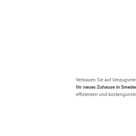
Vertrauen Sie auf Umzugsmei
Ihr neues Zuhause in Smede
effizienten und kostengünst