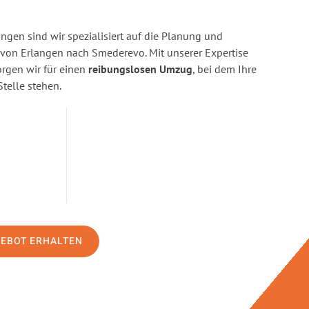
ngen sind wir spezialisiert auf die Planung und
on Erlangen nach Smederevo. Mit unserer Expertise
gen wir für einen
reibungslosen Umzug
, bei dem Ihre
Stelle stehen.
GEBOT ERHALTEN