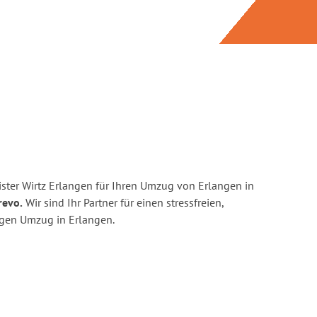
ster Wirtz Erlangen für Ihren Umzug von Erlangen in
revo.
Wir sind Ihr Partner für einen stressfreien,
igen Umzug in Erlangen.