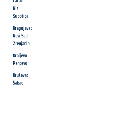
Cacak
Nis
Subotica
Kragujevac
Novi Sad
Zrenjanin
Kraljevo
Pancevo
Kruševac
Šabac
Jetzt anfragen &
Angebot