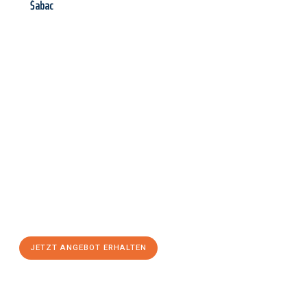
Šabac
Jetzt anfragen &
Angebot
mit Best-Preis
erhalten!
Schicken Sie uns jetzt Ihre unverbindliche Anfrage und sichern
Sie sich Ihr
individuelles Umzugsangebot für Ihr Anliegen in
Erlangen
zum Best-Preis! Nutzen Sie die Gelegenheit für einen
stressfreien Umzug
mit maximalem Komfort:
JETZT ANGEBOT ERHALTEN