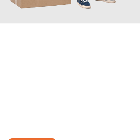
JETZT ANFRAGEN
Erleben Sie mit Umzugsmeister Wirtz Erlangen, wie
einfach und
stressfrei Ihr Umzug Erlangen Cacak
sein kann. Unser
Expertenteam steht bereit, um Ihnen einen reibungslosen
Übergang in Ihr neues Zuhause zu garantieren.
Jetzt
unverbindliches Angebot
erhalten &
100€ sparen: