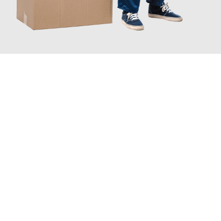
JETZT ANFRAGEN
Erleben Sie mit Umzugsmeister Wirtz Erlangen, wie
einfach und
stressfrei Ihr Umzug Erlangen Belgrad
sein kann. Unser
Expertenteam steht bereit, um Ihnen einen reibungslosen
Übergang in Ihr neues Zuhause zu garantieren.
Jetzt
unverbindliches Angebot
erhalten &
100€ sparen: