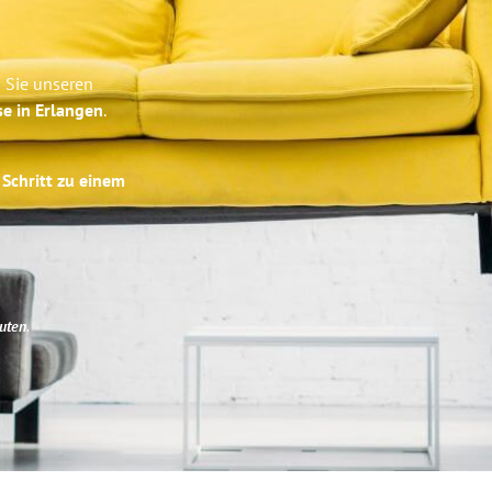
n Sie unseren
se in Erlangen
.
 Schritt zu einem
uten
.