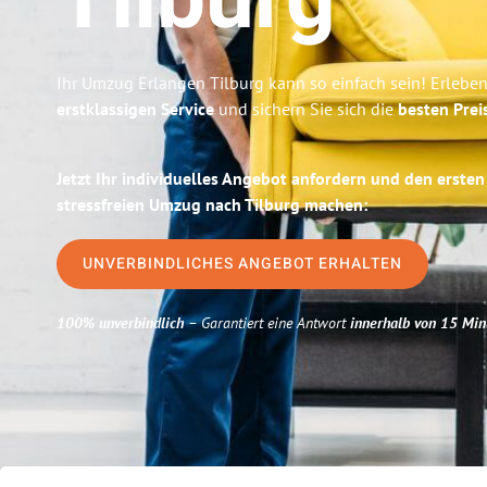
Tilburg
Ihr Umzug Erlangen Tilburg kann so einfach sein! Erlebe
erstklassigen Service
und sichern Sie sich die
besten Prei
Jetzt Ihr individuelles Angebot anfordern und den ersten
stressfreien Umzug nach Tilburg machen:
UNVERBINDLICHES ANGEBOT ERHALTEN
100% unverbindlich
– Garantiert eine Antwort
innerhalb von 15 Min