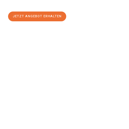
stressfreien Umzug
mit maximalem Komfort:
JETZT ANGEBOT ERHALTEN