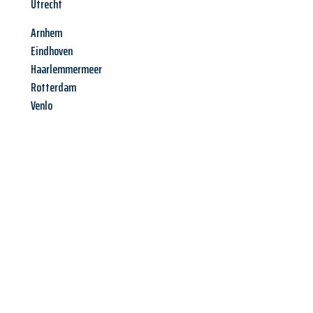
Utrecht
Arnhem
Eindhoven
Haarlemmermeer
Rotterdam
Venlo
Jetzt anfragen &
Angebot
mit Best-Preis
erhalten!
Schicken Sie uns jetzt Ihre unverbindliche Anfrage und sichern
Sie sich Ihr
individuelles Umzugsangebot für Ihr Anliegen in
Erlangen
zum Best-Preis! Nutzen Sie die Gelegenheit für einen