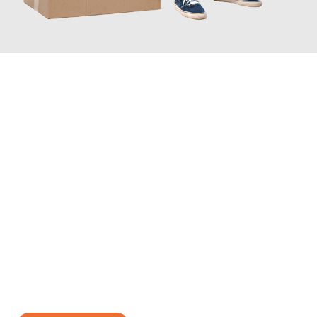
JETZT ANFRAGEN
Erleben Sie mit Umzugsmeister Wirtz Erlangen, wie
einfach und
stressfrei Ihr Umzug Erlangen Zwolle
sein kann. Unser
Expertenteam steht bereit, um Ihnen einen reibungslosen
Übergang in Ihr neues Zuhause zu garantieren.
Jetzt
unverbindliches Angebot
erhalten &
100€ sparen: