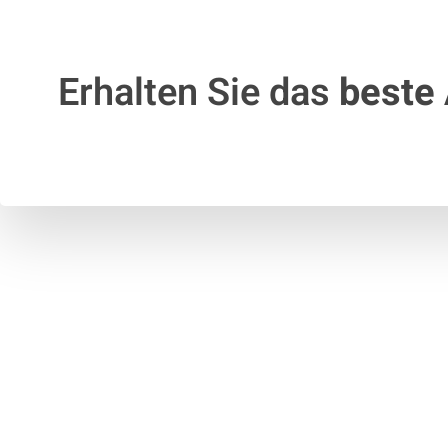
Erhalten Sie das
beste