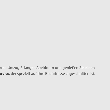
Ihren Umzug Erlangen Apeldoorn und genießen Sie einen
ervice
, der speziell auf Ihre Bedürfnisse zugeschnitten ist.