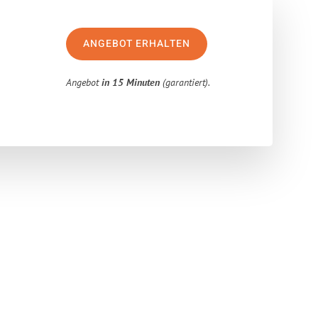
ANGEBOT ERHALTEN
Angebot
in 15 Minuten
(garantiert).