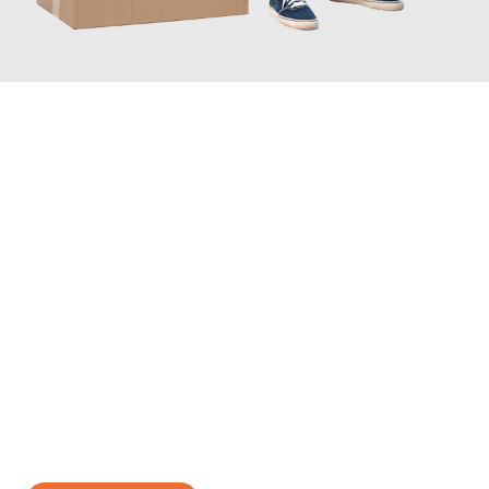
JETZT ANFRAGEN
Erleben Sie mit Umzugsmeister Wirtz Erlangen, wie
einfach und
stressfrei Ihr Umzug Erlangen Aarhus
sein kann. Unser
Expertenteam steht bereit, um Ihnen einen reibungslosen
Übergang in Ihr neues Zuhause zu garantieren.
Jetzt
unverbindliches Angebot
erhalten &
100€ sparen: