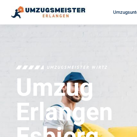
Umzugsunt
UMZUGSMEISTER WIRTZ
Umzug
Erlangen