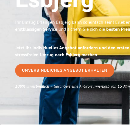
Esbjerg
Ihr Umzug Erlangen Esbjerg kann so einfach sein! Erlebe
erstklassigen Service
und sichern Sie sich die
besten Prei
Jetzt Ihr individuelles Angebot anfordern und den ersten
stressfreien Umzug nach Esbjerg machen:
UNVERBINDLICHES ANGEBOT ERHALTEN
100% unverbindlich
– Garantiert eine Antwort
innerhalb von 15 Min