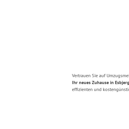
Vertrauen Sie auf Umzugsmei
Ihr neues Zuhause in Esbjerg
effizienten und kostengünst