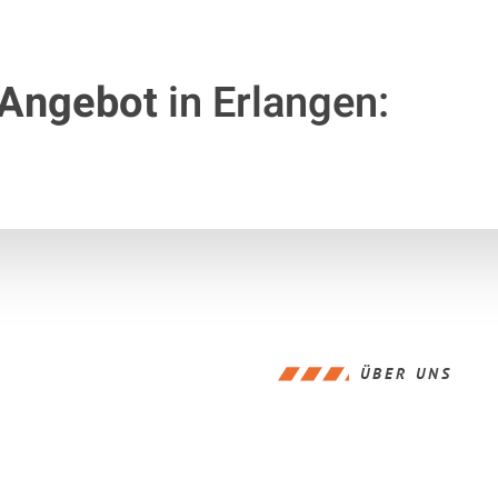
 Angebot
in Erlangen:
ÜBER UNS