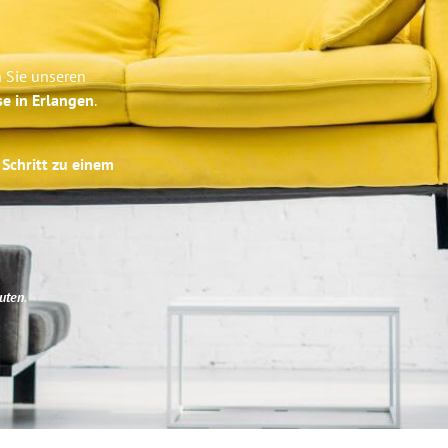
n Sie unseren
se in Erlangen
.
 Schritt zu einem
uten
.