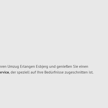
Ihren Umzug Erlangen Esbjerg und genießen Sie einen
ervice
, der speziell auf Ihre Bedürfnisse zugeschnitten ist.