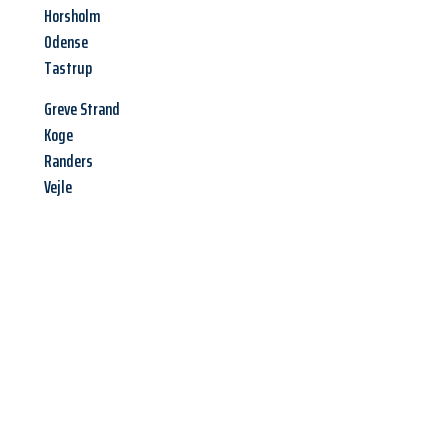
Horsholm
Odense
Tastrup
Greve Strand
Koge
Randers
Vejle
Jetzt anfragen &
Angebot
mit Best-Preis
erhalten!
Schicken Sie uns jetzt Ihre unverbindliche Anfrage und sichern