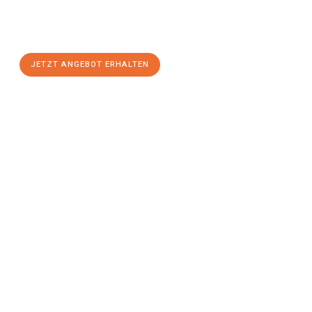
Sie sich Ihr
individuelles Umzugsangebot für Ihr Anliegen in
Erlangen
zum Best-Preis! Nutzen Sie die Gelegenheit für einen
stressfreien Umzug
mit maximalem Komfort:
JETZT ANGEBOT ERHALTEN