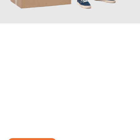
JETZT ANFRAGEN
Erleben Sie mit Umzugsmeister Wirtz Erlangen, wie
einfach und
stressfrei Ihr Umzug Erlangen Ålborg
sein kann. Unser
Expertenteam steht bereit, um Ihnen einen reibungslosen
Übergang in Ihr neues Zuhause zu garantieren.
Jetzt
unverbindliches Angebot
erhalten &
100€ sparen: