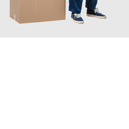
JETZT ANFRAGEN
Erleben Sie mit Umzugsmeister Wirtz Erlangen, wie
einfach und
stressfrei Ihr Umzug Erlangen Kallithea
sein kann. Unser
Expertenteam steht bereit, um Ihnen einen reibungslosen
Übergang in Ihr neues Zuhause zu garantieren.
Jetzt
unverbindliches Angebot
erhalten &