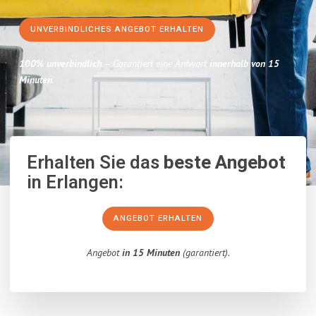
UNVERBINDLICHES ANGEBOT ERHALTEN
100% unverbindlich
– Garantiert eine Antwort
innerhalb von 15
Minuten
.
Erhalten Sie das
beste Angebot
in Erlangen:
ANGEBOT ERHALTEN
Angebot
in 15 Minuten
(garantiert).