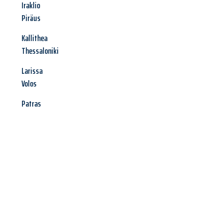
Iraklio
Piräus
Kallithea
Thessaloniki
Larissa
Volos
Patras
Jetzt anfragen &
Angebot
mit Best-Preis
erhalten!