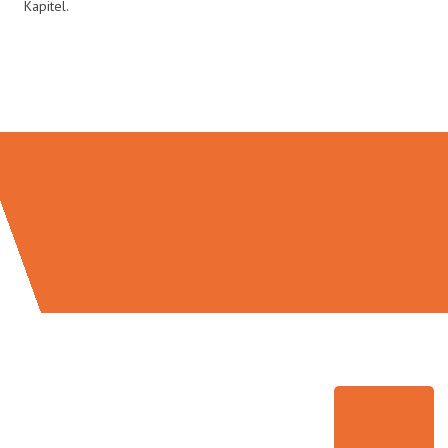
Kapitel.
Umzugsmeister Wirtz in Zahlen: