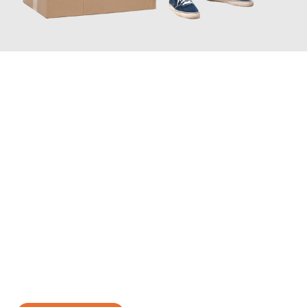
JETZT ANFRAGEN
Erleben Sie mit Umzugsmeister Wirtz Erlangen, wie
einfach und
stressfrei Ihr Umzug Erlangen Patras
sein kann. Unser
Expertenteam steht bereit, um Ihnen einen reibungslosen
Übergang in Ihr neues Zuhause zu garantieren.
Jetzt
unverbindliches Angebot
erhalten &
100€ sparen: