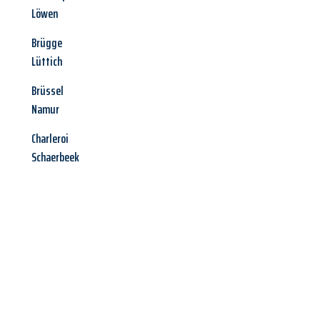
Löwen
Brügge
Lüttich
Brüssel
Namur
Charleroi
Schaerbeek
Jetzt anfragen &
Angebot
mit Best-Preis
erhalten!