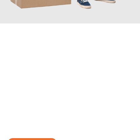
JETZT ANFRAGEN
Erleben Sie mit Umzugsmeister Wirtz Erlangen, wie
einfach und
stressfrei Ihr Umzug Erlangen Namur
sein kann. Unser
Expertenteam steht bereit, um Ihnen einen reibungslosen
Übergang in Ihr neues Zuhause zu garantieren.
Jetzt
unverbindliches Angebot
erhalten &
100€ sparen: