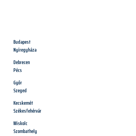
Budapest
Nyíregyháza
Debrecen
Pécs
Győr
Szeged
Kecskemét
Székesfehérvár
Miskolc
Szombathely