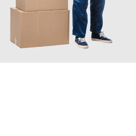
JETZT ANFRAGEN
Erleben Sie mit Umzugsmeister Wirtz Erlangen, wie
einfach und
stressfrei Ihr Umzug Erlangen Nyíregyháza
sein kann. Unser
Expertenteam steht bereit, um Ihnen einen reibungslosen