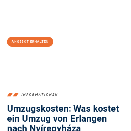
Übergang in Ihr neues Zuhause zu garantieren.
Jetzt
unverbindliches Angebot
erhalten &
100€ sparen:
ANGEBOT ERHALTEN
+4915792653386
INFORMATIONEN
Umzugskosten: Was kostet
ein Umzug von Erlangen
nach Nyíregyháza